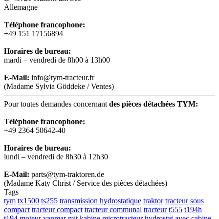
Allemagne
Téléphone francophone:
+49 151 17156894
Horaires de bureau:
mardi – vendredi de 8h00 à 13h00
E-Mail:
info@tym-tracteur.fr
(Madame Sylvia Göddeke / Ventes)
Pour toutes demandes concernant
des pièces détachées TYM:
Téléphone francophone:
+49 2364 50642-40
Horaires de bureau:
lundi – vendredi de 8h30 à 12h30
E-Mail:
parts@tym-traktoren.de
(Madame Katy Christ / Service des pièces détachées)
Tags
tym
tx1500
ts255
transmission hydrostatique
traktor
tracteur sous
compact
tracteur compact
tracteur communal
tracteur
t555
t194h
t194
moteur yanmar
mit kabine
microtracteur
hydrostat
avec cabine